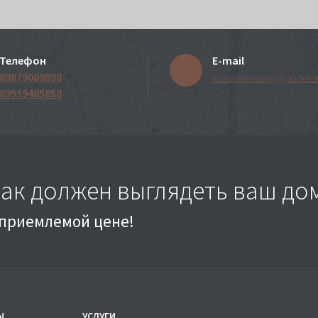
Телефон
E-mail
89879009898
ideahomestory@yandex.r
89939485858
как должен выглядеть ваш до
о приемлемой цене!
Ы
УСЛУГИ