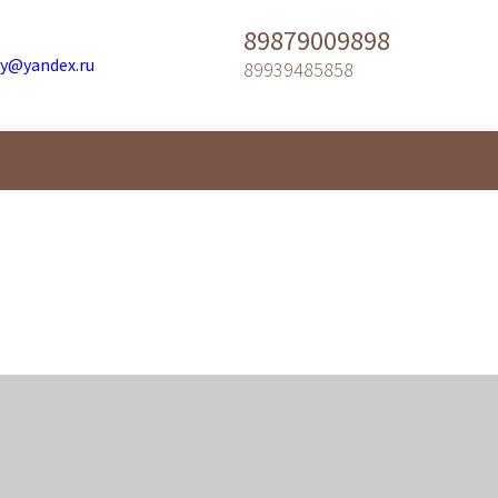
89879009898
y@yandex.ru
89939485858