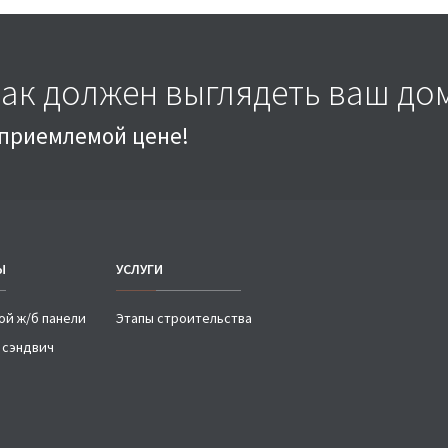
как должен выглядеть ваш до
о приемлемой цене!
Ы
УСЛУГИ
ой ж/б панели
Этапы строительства
 сэндвич