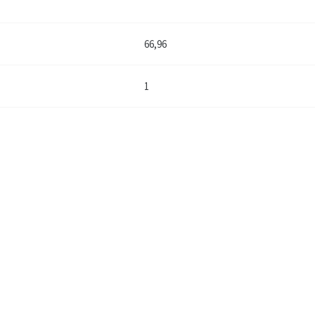
66,96
1
Оставьте заявку на сайте, наш менеджер свяжется с Вами и