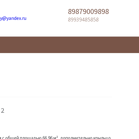
89879009898
y@yandex.ru
89939485858
м²
 с общей площадью 66,96 м², дополнительно крыльцо