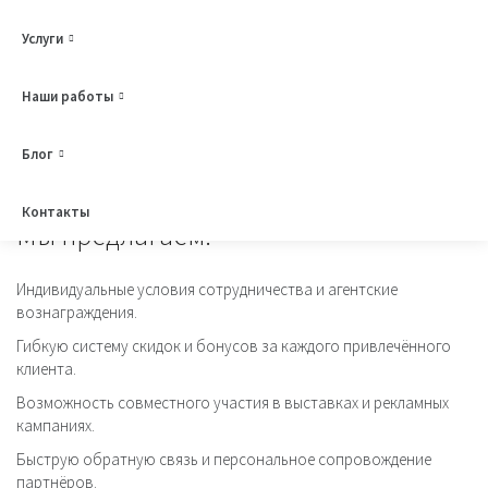
Услуги
Приглашаем к сотрудничеству агентства недвижимости,
архитектурные бюро, дизайнеров, подрядчиков и
представителей строительного рынка.
Наши работы
Мы предлагаем взаимовыгодное партнёрство в сфере
проектирования и строительства загородных домов под
Блог
ключ.
Контакты
Мы предлагаем:
Индивидуальные условия сотрудничества и агентские
вознаграждения.
Гибкую систему скидок и бонусов за каждого привлечённого
клиента.
Возможность совместного участия в выставках и рекламных
кампаниях.
Быструю обратную связь и персональное сопровождение
партнёров.