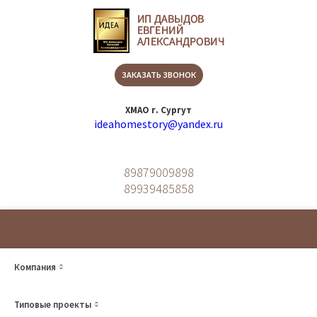
ЗАКАЗАТЬ ЗВОНОК
ХМАО г. Сургут
ideahomestory@yandex.ru
89879009898
89939485858
Компания
О компании
Агентствам
Агентствам
Типовые проекты