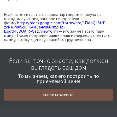
Если вы хотите стать нашим партнёром и получать
выгодные условия, заполните короткую
форму
https://docs.google.com/forms/d/e/1FAIpQLSfrD-
zcNKPX05q0FK4MEa4yh66NtZHp-
EsjqtkI0DQAjRyGeg/viewform
— это займёт всего пару
минут. После получения заявки наш менеджер свяжется с
вами для обсуждения деталей сотрудничества.
Если вы точно знаете, как должен
выглядеть ваш дом
То мы знаем, как его построить по
приемлемой цене!
РАССЧИТАТЬ ПРОЕКТ